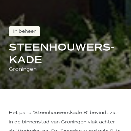
In beheer
STEENHOUWERS-
KADE
Groningen
Het pand ‘Steenhouwerskade 8’ bevindt zich
in de binnenstad van Groningen vlak achter