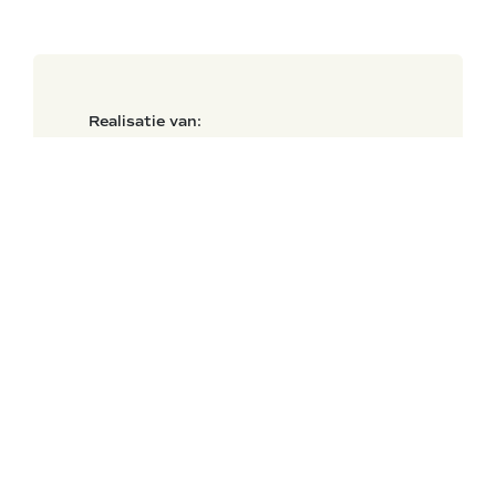
Realisatie van:
Appartementen
Tags:
Projectontwikkeling
Locatie:
Groningen
Omvang:
215 appartementen
Architect:
AAS Groningen